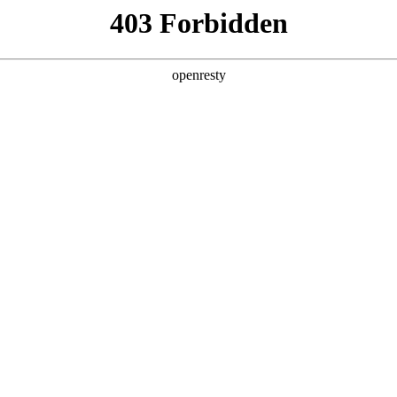
企业业务
个人业务
了解我们
投资者
件
>
生物检测
物检测
mg·人生就是博研发的生物检测产品具有微型化、集成化、自动
EN
Global
监测、司法鉴定等领域。